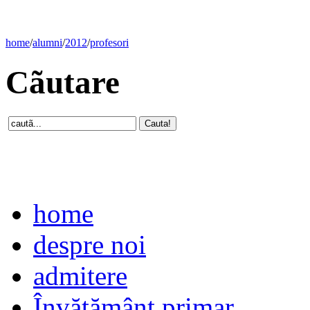
home
/
alumni
/
2012
/
profesori
Cãutare
home
despre noi
admitere
Învăţământ primar