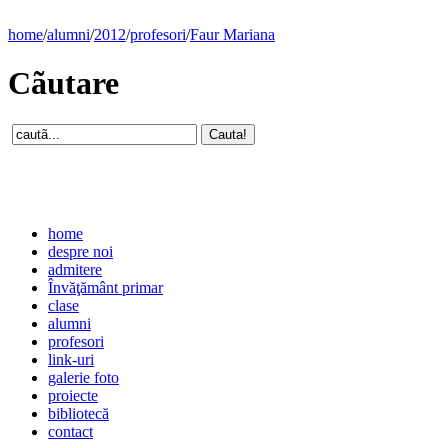
home
/
alumni
/
2012
/
profesori
/
Faur Mariana
Cãutare
home
despre noi
admitere
Învăţământ primar
clase
alumni
profesori
link-uri
galerie foto
proiecte
bibliotecă
contact