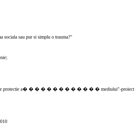
ma sociala sau pur si simplu o trauma?"
nie;
ticile de protectie a� � � � � � � � � � � � � mediului"-proiect fi
2010