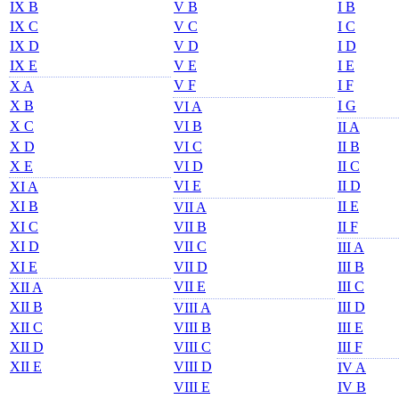
IX B
V B
I B
IX C
V C
I C
IX D
V D
I D
IX E
V E
I E
V F
I F
X A
X B
I G
VI A
X C
VI B
II A
X D
VI C
II B
X E
VI D
II C
VI E
II D
XI A
XI B
II E
VII A
XI C
VII B
II F
XI D
VII C
III A
XI E
VII D
III B
VII E
III C
XII A
XII B
III D
VIII A
XII C
VIII B
III E
XII D
VIII C
III F
XII E
VIII D
IV A
VIII E
IV B