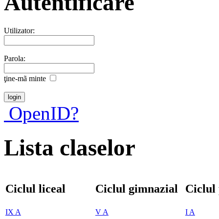
Autentificare
Utilizator:
Parola:
ţine-mã minte
OpenID?
Lista claselor
Ciclul liceal
Ciclul gimnazial
Ciclul
IX A
V A
I A