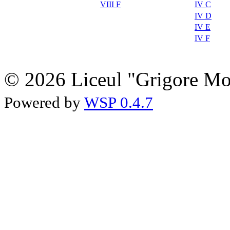
VIII F
IV C
IV D
IV E
IV F
© 2026 Liceul "Grigore Moi
Powered by
WSP 0.4.7