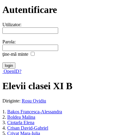
Autentificare
Utilizator:
Parola:
ţine-mã minte
OpenID?
Elevii clasei XI B
Diriginte:
Rosu Ovidiu
1.
Bakos Francesca-Alessandra
2.
Boldea Malina
3.
Ciotarla Elena
4.
Crisan David-Gabriel
5.
Crivat Mara-Iulia