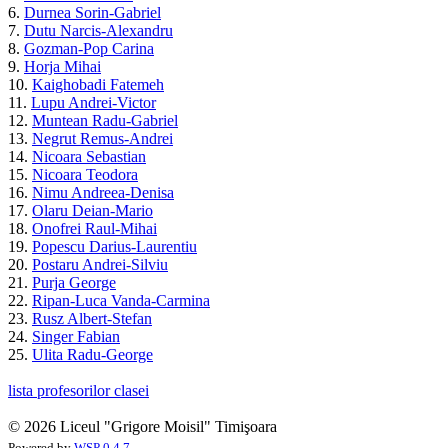
6.
Durnea Sorin-Gabriel
7.
Dutu Narcis-Alexandru
8.
Gozman-Pop Carina
9.
Horja Mihai
10.
Kaighobadi Fatemeh
11.
Lupu Andrei-Victor
12.
Muntean Radu-Gabriel
13.
Negrut Remus-Andrei
14.
Nicoara Sebastian
15.
Nicoara Teodora
16.
Nimu Andreea-Denisa
17.
Olaru Deian-Mario
18.
Onofrei Raul-Mihai
19.
Popescu Darius-Laurentiu
20.
Postaru Andrei-Silviu
21.
Purja George
22.
Ripan-Luca Vanda-Carmina
23.
Rusz Albert-Stefan
24.
Singer Fabian
25.
Ulita Radu-George
lista profesorilor clasei
© 2026 Liceul "Grigore Moisil" Timişoara
Powered by
WSP 0.4.7