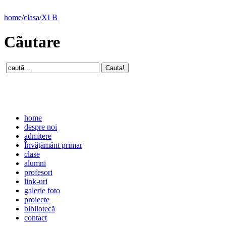
home
/
clasa
/
XI B
Cãutare
home
despre noi
admitere
Învăţământ primar
clase
alumni
profesori
link-uri
galerie foto
proiecte
bibliotecă
contact