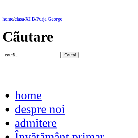
home
/
clasa
/
XI B
/
Purja George
Cãutare
home
despre noi
admitere
Învăţământ primar