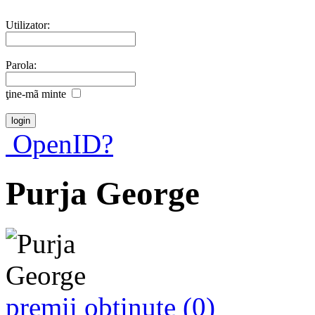
Utilizator:
Parola:
ţine-mã minte
OpenID?
Purja George
premii obţinute (0)