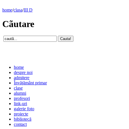
home
/
clasa
/
III D
Cãutare
home
despre noi
admitere
Învăţământ primar
clase
alumni
profesori
link-uri
galerie foto
proiecte
bibliotecă
contact