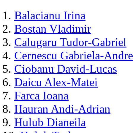
1.
Balacianu Irina
2.
Bostan Vladimir
3.
Calugaru Tudor-Gabriel
4.
Cernescu Gabriela-Andre
5.
Ciobanu David-Lucas
6.
Daicu Alex-Matei
7.
Farca Ioana
8.
Hauran Andi-Adrian
9.
Hulub Dianeila