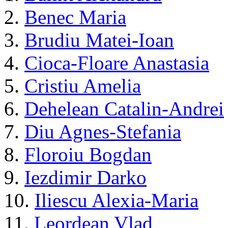
2.
Benec Maria
3.
Brudiu Matei-Ioan
4.
Cioca-Floare Anastasia
5.
Cristiu Amelia
6.
Dehelean Catalin-Andrei
7.
Diu Agnes-Stefania
8.
Floroiu Bogdan
9.
Iezdimir Darko
10.
Iliescu Alexia-Maria
11.
Leordean Vlad