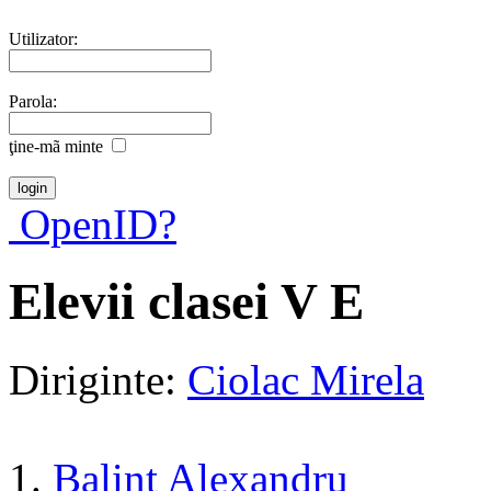
Utilizator:
Parola:
ţine-mã minte
OpenID?
Elevii clasei V E
Diriginte:
Ciolac Mirela
1.
Balint Alexandru