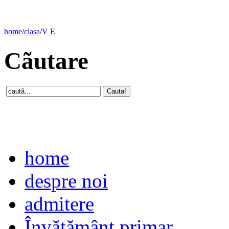
home
/
clasa
/
V E
Cãutare
home
despre noi
admitere
Învăţământ primar