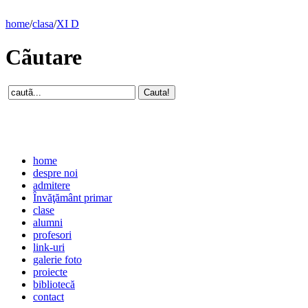
home
/
clasa
/
XI D
Cãutare
home
despre noi
admitere
Învăţământ primar
clase
alumni
profesori
link-uri
galerie foto
proiecte
bibliotecă
contact