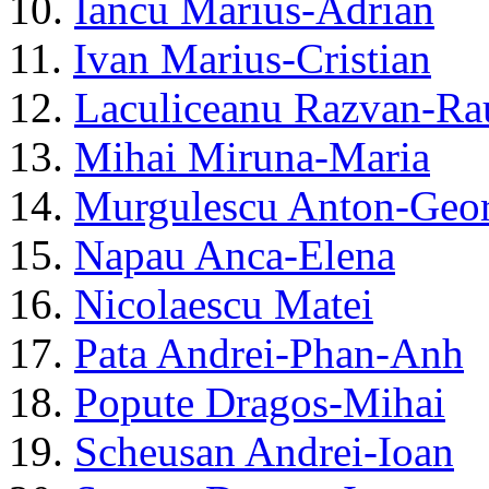
10.
Iancu Marius-Adrian
11.
Ivan Marius-Cristian
12.
Laculiceanu Razvan-Ra
13.
Mihai Miruna-Maria
14.
Murgulescu Anton-Geo
15.
Napau Anca-Elena
16.
Nicolaescu Matei
17.
Pata Andrei-Phan-Anh
18.
Popute Dragos-Mihai
19.
Scheusan Andrei-Ioan