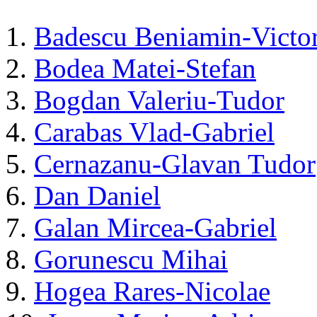
1.
Badescu Beniamin-Victo
2.
Bodea Matei-Stefan
3.
Bogdan Valeriu-Tudor
4.
Carabas Vlad-Gabriel
5.
Cernazanu-Glavan Tudor
6.
Dan Daniel
7.
Galan Mircea-Gabriel
8.
Gorunescu Mihai
9.
Hogea Rares-Nicolae