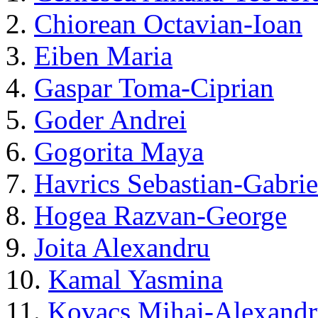
2.
Chiorean Octavian-Ioan
3.
Eiben Maria
4.
Gaspar Toma-Ciprian
5.
Goder Andrei
6.
Gogorita Maya
7.
Havrics Sebastian-Gabrie
8.
Hogea Razvan-George
9.
Joita Alexandru
10.
Kamal Yasmina
11.
Kovacs Mihai-Alexand