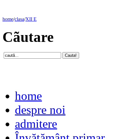
home
/
clasa
/
XII E
Cãutare
home
despre noi
admitere
Învăţământ primar