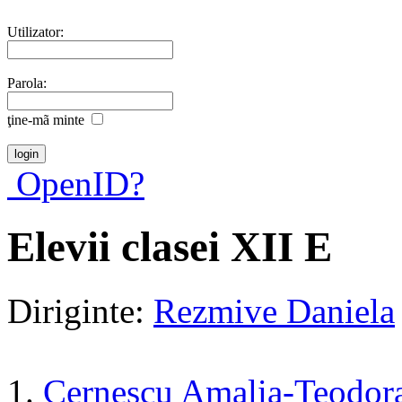
Utilizator:
Parola:
ţine-mã minte
OpenID?
Elevii clasei XII E
Diriginte:
Rezmive Daniela
1.
Cernescu Amalia-Teodor