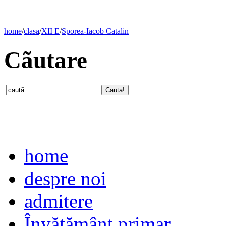
home
/
clasa
/
XII E
/
Sporea-Iacob Catalin
Cãutare
home
despre noi
admitere
Învăţământ primar