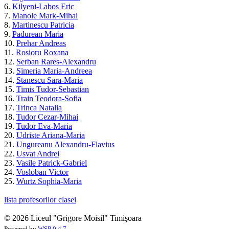
6.
Kilyeni-Labos Eric
7.
Manole Mark-Mihai
8.
Martinescu Patricia
9.
Padurean Maria
10.
Prehar Andreas
11.
Rosioru Roxana
12.
Serban Rares-Alexandru
13.
Simeria Maria-Andreea
14.
Stanescu Sara-Maria
15.
Timis Tudor-Sebastian
16.
Train Teodora-Sofia
17.
Trinca Natalia
18.
Tudor Cezar-Mihai
19.
Tudor Eva-Maria
20.
Udriste Ariana-Maria
21.
Ungureanu Alexandru-Flavius
22.
Usvat Andrei
23.
Vasile Patrick-Gabriel
24.
Vosloban Victor
25.
Wurtz Sophia-Maria
lista profesorilor clasei
© 2026 Liceul "Grigore Moisil" Timişoara
Powered by
WSP 0.4.7