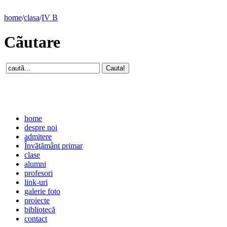
home
/
clasa
/
IV B
Cãutare
home
despre noi
admitere
Învăţământ primar
clase
alumni
profesori
link-uri
galerie foto
proiecte
bibliotecă
contact