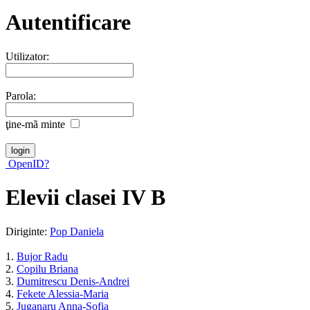
Autentificare
Utilizator:
Parola:
ţine-mã minte
OpenID?
Elevii clasei IV B
Diriginte:
Pop Daniela
1.
Bujor Radu
2.
Copilu Briana
3.
Dumitrescu Denis-Andrei
4.
Fekete Alessia-Maria
5.
Juganaru Anna-Sofia