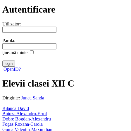
Autentificare
Utilizator:
Parola:
ţine-mã minte
OpenID?
Elevii clasei XII C
Diriginte:
Junea Sanda
Bilauca David
Butuza Alexandru-Errol
Dobre Bogdan-Alexandru
Fogas Roxana-Carola
Gama Valentin-Maximilian