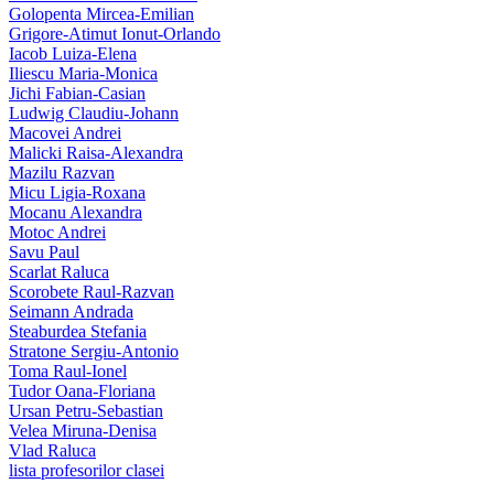
Golopenta Mircea-Emilian
Grigore-Atimut Ionut-Orlando
Iacob Luiza-Elena
Iliescu Maria-Monica
Jichi Fabian-Casian
Ludwig Claudiu-Johann
Macovei Andrei
Malicki Raisa-Alexandra
Mazilu Razvan
Micu Ligia-Roxana
Mocanu Alexandra
Motoc Andrei
Savu Paul
Scarlat Raluca
Scorobete Raul-Razvan
Seimann Andrada
Steaburdea Stefania
Stratone Sergiu-Antonio
Toma Raul-Ionel
Tudor Oana-Floriana
Ursan Petru-Sebastian
Velea Miruna-Denisa
Vlad Raluca
lista profesorilor clasei