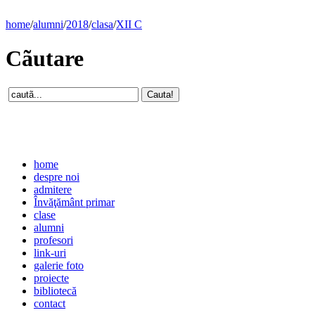
home
/
alumni
/
2018
/
clasa
/
XII C
Cãutare
home
despre noi
admitere
Învăţământ primar
clase
alumni
profesori
link-uri
galerie foto
proiecte
bibliotecă
contact