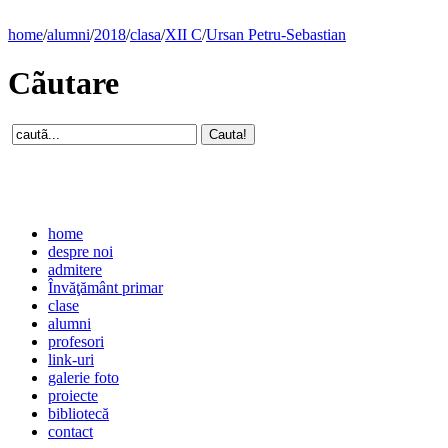
home
/
alumni
/
2018
/
clasa
/
XII C
/
Ursan Petru-Sebastian
Cãutare
home
despre noi
admitere
Învăţământ primar
clase
alumni
profesori
link-uri
galerie foto
proiecte
bibliotecă
contact