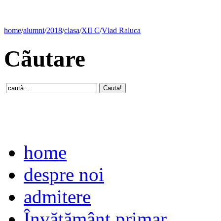
home
/
alumni
/
2018
/
clasa
/
XII C
/
Vlad Raluca
Cãutare
home
despre noi
admitere
Învăţământ primar