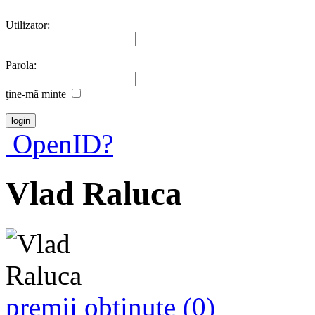
Utilizator:
Parola:
ţine-mã minte
OpenID?
Vlad Raluca
premii obţinute (0)