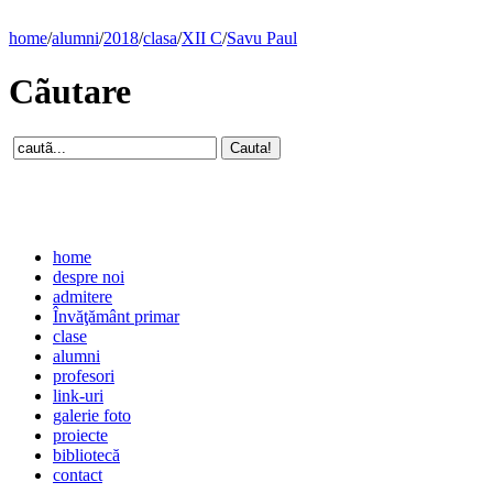
home
/
alumni
/
2018
/
clasa
/
XII C
/
Savu Paul
Cãutare
home
despre noi
admitere
Învăţământ primar
clase
alumni
profesori
link-uri
galerie foto
proiecte
bibliotecă
contact