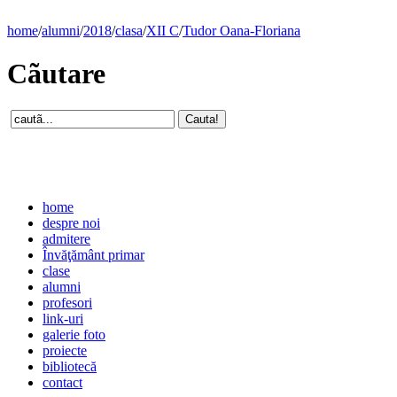
home
/
alumni
/
2018
/
clasa
/
XII C
/
Tudor Oana-Floriana
Cãutare
home
despre noi
admitere
Învăţământ primar
clase
alumni
profesori
link-uri
galerie foto
proiecte
bibliotecă
contact