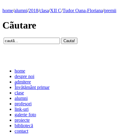
home
/
alumni
/
2018
/
clasa
/
XII C
/
Tudor Oana-Floriana
/
premii
Cãutare
home
despre noi
admitere
Învăţământ primar
clase
alumni
profesori
link-uri
galerie foto
proiecte
bibliotecă
contact