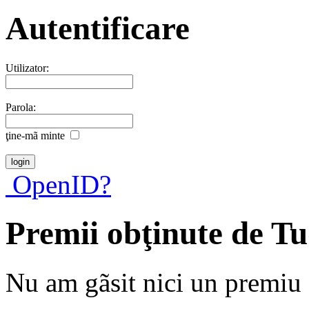
Autentificare
Utilizator:
Parola:
ţine-mã minte
OpenID?
Premii obţinute de T
Nu am gãsit nici un premiu a