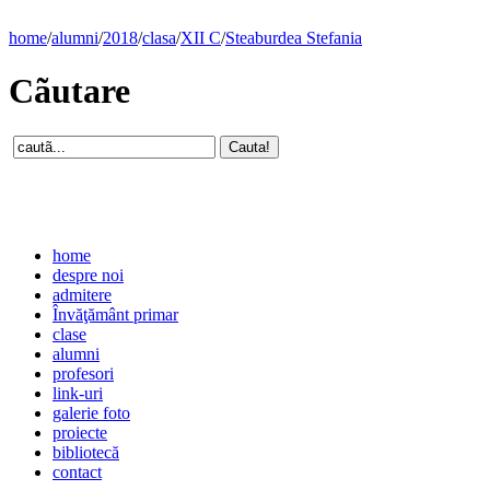
home
/
alumni
/
2018
/
clasa
/
XII C
/
Steaburdea Stefania
Cãutare
home
despre noi
admitere
Învăţământ primar
clase
alumni
profesori
link-uri
galerie foto
proiecte
bibliotecă
contact