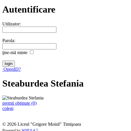
Autentificare
Utilizator:
Parola:
ţine-mã minte
OpenID?
Steaburdea Stefania
premii obţinute (0)
colegi
© 2026 Liceul "Grigore Moisil" Timişoara
Powered by
WSP 0.4.7