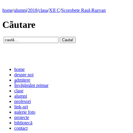
home
/
alumni
/
2018
/
clasa
/
XII C
/
Scorobete Raul-Razvan
Cãutare
home
despre noi
admitere
Învăţământ primar
clase
alumni
profesori
link-uri
galerie foto
proiecte
bibliotecă
contact