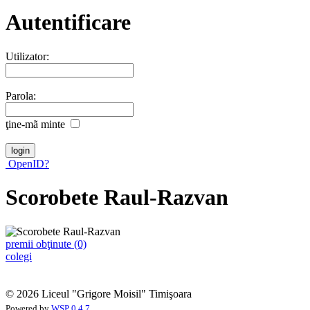
Autentificare
Utilizator:
Parola:
ţine-mã minte
OpenID?
Scorobete Raul-Razvan
premii obţinute (0)
colegi
© 2026 Liceul "Grigore Moisil" Timişoara
Powered by
WSP 0.4.7