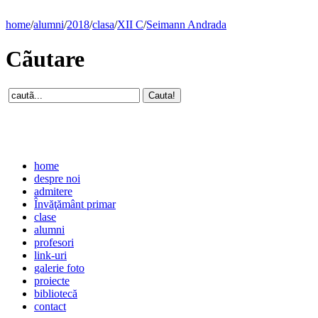
home
/
alumni
/
2018
/
clasa
/
XII C
/
Seimann Andrada
Cãutare
home
despre noi
admitere
Învăţământ primar
clase
alumni
profesori
link-uri
galerie foto
proiecte
bibliotecă
contact