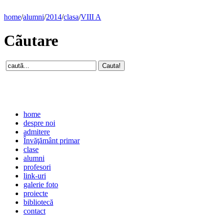
home
/
alumni
/
2014
/
clasa
/
VIII A
Cãutare
home
despre noi
admitere
Învăţământ primar
clase
alumni
profesori
link-uri
galerie foto
proiecte
bibliotecă
contact