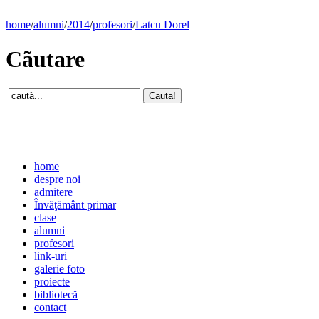
home
/
alumni
/
2014
/
profesori
/
Latcu Dorel
Cãutare
home
despre noi
admitere
Învăţământ primar
clase
alumni
profesori
link-uri
galerie foto
proiecte
bibliotecă
contact