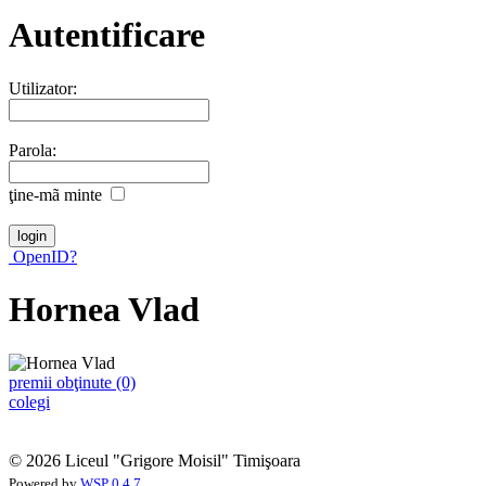
Autentificare
Utilizator:
Parola:
ţine-mã minte
OpenID?
Hornea Vlad
premii obţinute (0)
colegi
© 2026 Liceul "Grigore Moisil" Timişoara
Powered by
WSP 0.4.7