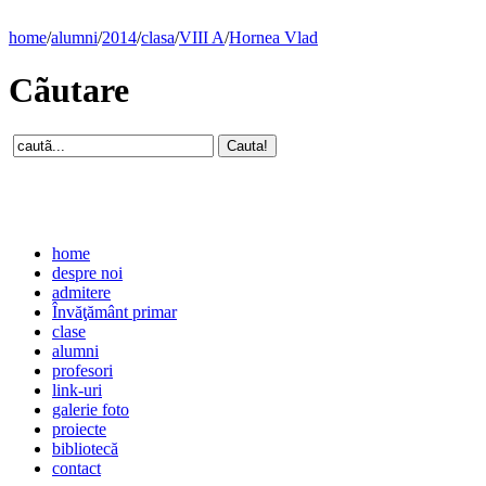
home
/
alumni
/
2014
/
clasa
/
VIII A
/
Hornea Vlad
Cãutare
home
despre noi
admitere
Învăţământ primar
clase
alumni
profesori
link-uri
galerie foto
proiecte
bibliotecă
contact