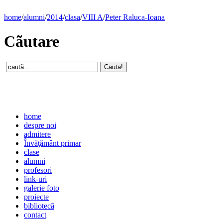
home
/
alumni
/
2014
/
clasa
/
VIII A
/
Peter Raluca-Ioana
Cãutare
home
despre noi
admitere
Învăţământ primar
clase
alumni
profesori
link-uri
galerie foto
proiecte
bibliotecă
contact