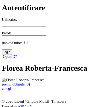
Autentificare
Utilizator:
Parola:
ţine-mã minte
OpenID?
Florea Roberta-Francesca
premii obţinute (0)
colegi
© 2026 Liceul "Grigore Moisil" Timişoara
Powered by
WSP 0.4.7