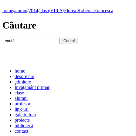
home
/
alumni
/
2014
/
clasa
/
VIII A
/
Florea Roberta-Francesca
Cãutare
home
despre noi
admitere
Învăţământ primar
clase
alumni
profesori
link-uri
galerie foto
proiecte
bibliotecă
contact