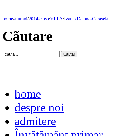
home
/
alumni
/
2014
/
clasa
/
VIII A
/
Ivanis Daiana-Cerasela
Cãutare
home
despre noi
admitere
Învăţământ primar