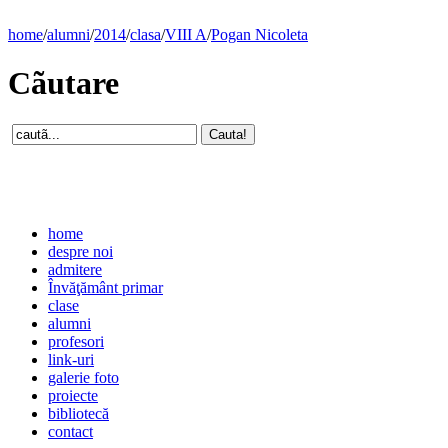
home
/
alumni
/
2014
/
clasa
/
VIII A
/
Pogan Nicoleta
Cãutare
home
despre noi
admitere
Învăţământ primar
clase
alumni
profesori
link-uri
galerie foto
proiecte
bibliotecă
contact