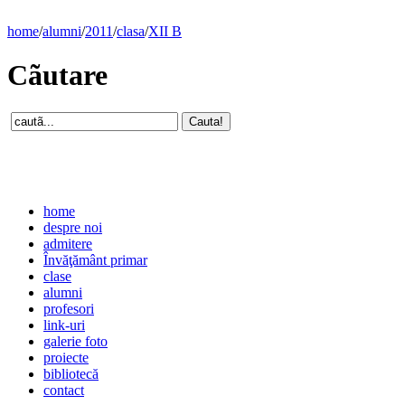
home
/
alumni
/
2011
/
clasa
/
XII B
Cãutare
home
despre noi
admitere
Învăţământ primar
clase
alumni
profesori
link-uri
galerie foto
proiecte
bibliotecă
contact