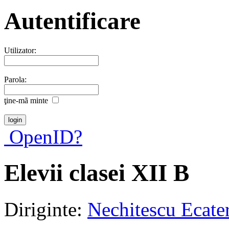
Autentificare
Utilizator:
Parola:
ţine-mã minte
OpenID?
Elevii clasei XII B
Diriginte:
Nechitescu Ecate