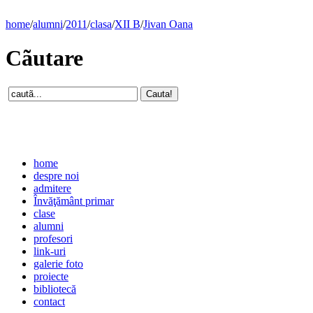
home
/
alumni
/
2011
/
clasa
/
XII B
/
Jivan Oana
Cãutare
home
despre noi
admitere
Învăţământ primar
clase
alumni
profesori
link-uri
galerie foto
proiecte
bibliotecă
contact