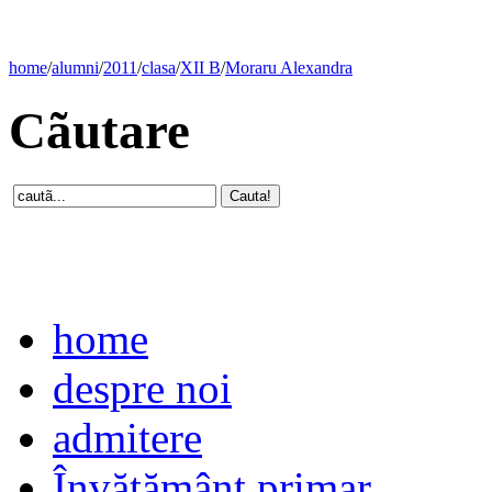
home
/
alumni
/
2011
/
clasa
/
XII B
/
Moraru Alexandra
Cãutare
home
despre noi
admitere
Învăţământ primar