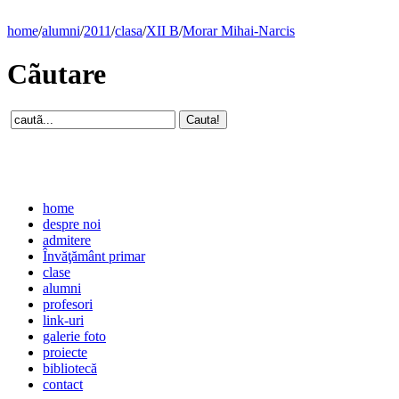
home
/
alumni
/
2011
/
clasa
/
XII B
/
Morar Mihai-Narcis
Cãutare
home
despre noi
admitere
Învăţământ primar
clase
alumni
profesori
link-uri
galerie foto
proiecte
bibliotecă
contact