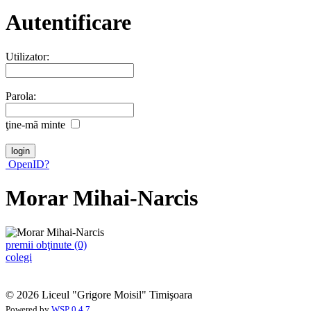
Autentificare
Utilizator:
Parola:
ţine-mã minte
OpenID?
Morar Mihai-Narcis
premii obţinute (0)
colegi
© 2026 Liceul "Grigore Moisil" Timişoara
Powered by
WSP 0.4.7