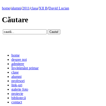
home
/
alumni
/
2011
/
clasa
/
XII B
/
David Lucian
Cãutare
home
despre noi
admitere
Învăţământ primar
clase
alumni
profesori
link-uri
galerie foto
proiecte
bibliotecă
contact