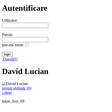
Autentificare
Utilizator:
Parola:
ţine-mã minte
OpenID?
David Lucian
premii obţinute (0)
colegi
lukas_boy_69