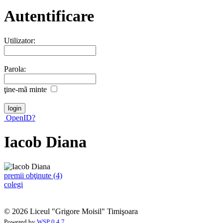
Autentificare
Utilizator:
Parola:
ţine-mã minte
OpenID?
Iacob Diana
premii obţinute (4)
colegi
© 2026 Liceul "Grigore Moisil" Timişoara
Powered by
WSP 0.4.7