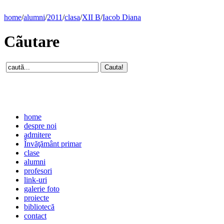
home
/
alumni
/
2011
/
clasa
/
XII B
/
Iacob Diana
Cãutare
home
despre noi
admitere
Învăţământ primar
clase
alumni
profesori
link-uri
galerie foto
proiecte
bibliotecă
contact