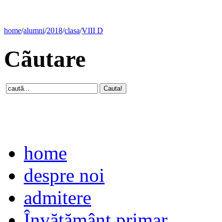
home
/
alumni
/
2018
/
clasa
/
VIII D
Cãutare
home
despre noi
admitere
Învăţământ primar