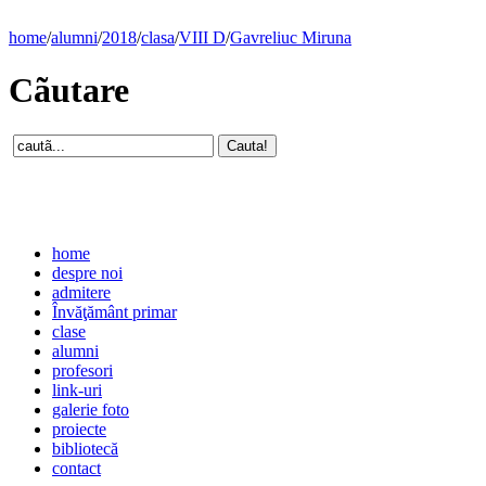
home
/
alumni
/
2018
/
clasa
/
VIII D
/
Gavreliuc Miruna
Cãutare
home
despre noi
admitere
Învăţământ primar
clase
alumni
profesori
link-uri
galerie foto
proiecte
bibliotecă
contact