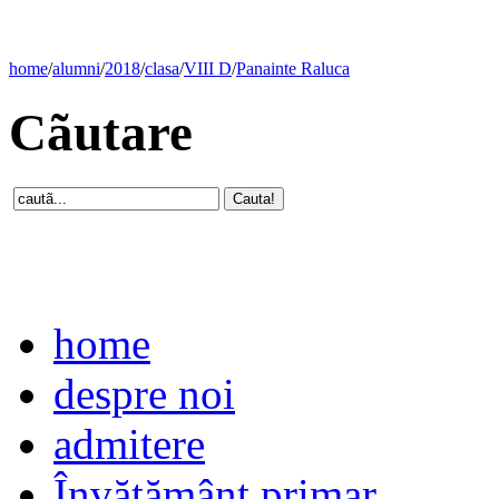
home
/
alumni
/
2018
/
clasa
/
VIII D
/
Panainte Raluca
Cãutare
home
despre noi
admitere
Învăţământ primar