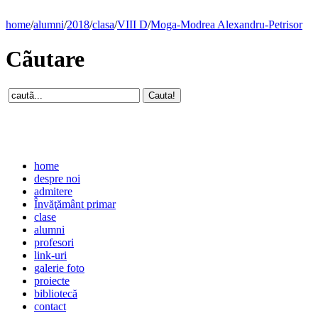
home
/
alumni
/
2018
/
clasa
/
VIII D
/
Moga-Modrea Alexandru-Petrisor
Cãutare
home
despre noi
admitere
Învăţământ primar
clase
alumni
profesori
link-uri
galerie foto
proiecte
bibliotecă
contact