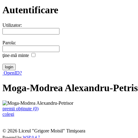
Autentificare
Utilizator:
Parola:
ţine-mã minte
OpenID?
Moga-Modrea Alexandru-Petris
premii obţinute (0)
colegi
© 2026 Liceul "Grigore Moisil" Timişoara
Powered by
WSP 0.4.7