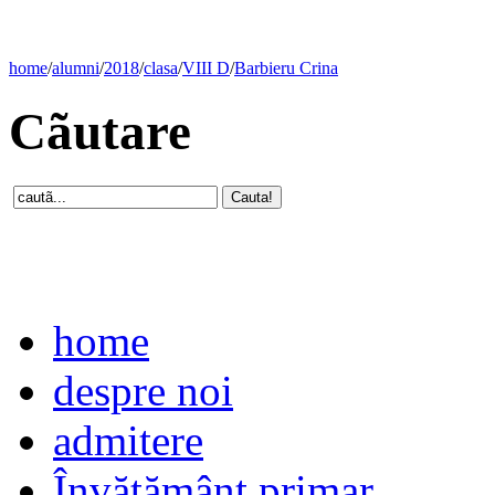
home
/
alumni
/
2018
/
clasa
/
VIII D
/
Barbieru Crina
Cãutare
home
despre noi
admitere
Învăţământ primar