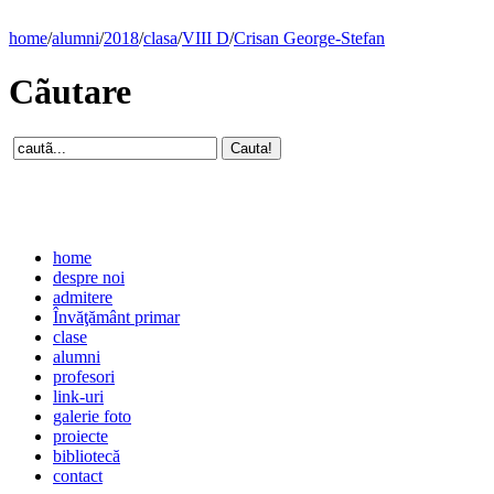
home
/
alumni
/
2018
/
clasa
/
VIII D
/
Crisan George-Stefan
Cãutare
home
despre noi
admitere
Învăţământ primar
clase
alumni
profesori
link-uri
galerie foto
proiecte
bibliotecă
contact