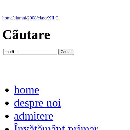
home
/
alumni
/
2008
/
clasa
/
XII C
Cãutare
home
despre noi
admitere
Învăţământ primar