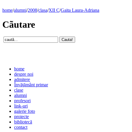
home
/
alumni
/
2008
/
clasa
/
XII C
/
Gaita Laura-Adriana
Cãutare
home
despre noi
admitere
Învăţământ primar
clase
alumni
profesori
link-uri
galerie foto
proiecte
bibliotecă
contact