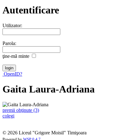
Autentificare
Utilizator:
Parola:
ţine-mã minte
OpenID?
Gaita Laura-Adriana
premii obţinute (3)
colegi
© 2026 Liceul "Grigore Moisil" Timişoara
Powered by
WSP 0.4.7