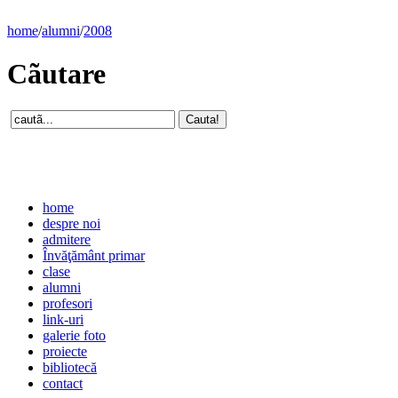
home
/
alumni
/
2008
Cãutare
home
despre noi
admitere
Învăţământ primar
clase
alumni
profesori
link-uri
galerie foto
proiecte
bibliotecă
contact