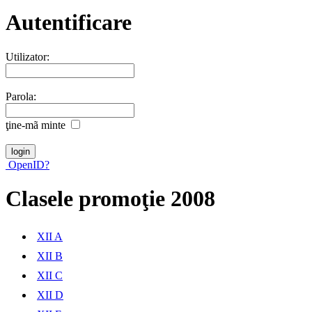
Autentificare
Utilizator:
Parola:
ţine-mã minte
OpenID?
Clasele promoţie 2008
XII A
XII B
XII C
XII D