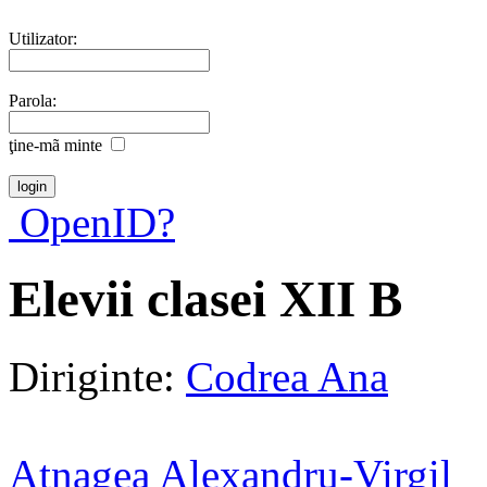
Utilizator:
Parola:
ţine-mã minte
OpenID?
Elevii clasei XII B
Diriginte:
Codrea Ana
Atnagea Alexandru-Virgil