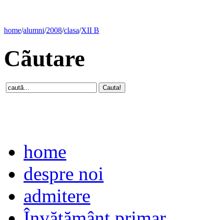
home
/
alumni
/
2008
/
clasa
/
XII B
Cãutare
home
despre noi
admitere
Învăţământ primar