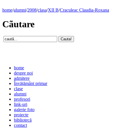
home
/
alumni
/
2008
/
clasa
/
XII B
/
Craculeac Claudia-Roxana
Cãutare
home
despre noi
admitere
Învăţământ primar
clase
alumni
profesori
link-uri
galerie foto
proiecte
bibliotecă
contact