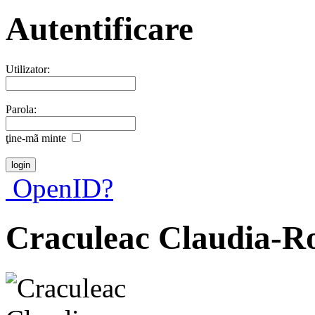
Autentificare
Utilizator:
Parola:
ţine-mã minte
OpenID?
Craculeac Claudia-R