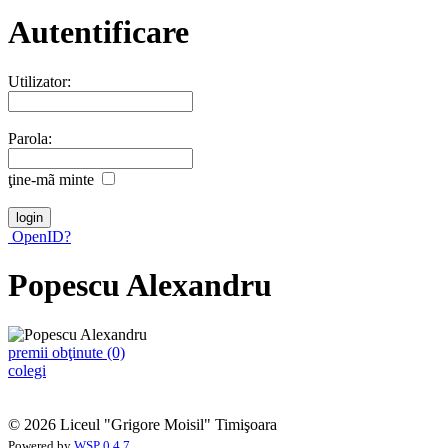
Autentificare
Utilizator:
Parola:
ţine-mã minte
OpenID?
Popescu Alexandru
premii obţinute (0)
colegi
© 2026 Liceul "Grigore Moisil" Timişoara
Powered by
WSP 0.4.7