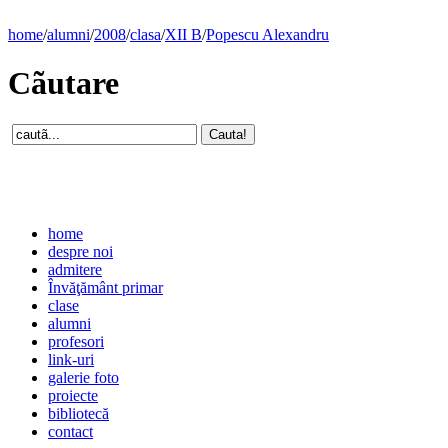
home
/
alumni
/
2008
/
clasa
/
XII B
/
Popescu Alexandru
Cãutare
home
despre noi
admitere
Învăţământ primar
clase
alumni
profesori
link-uri
galerie foto
proiecte
bibliotecă
contact