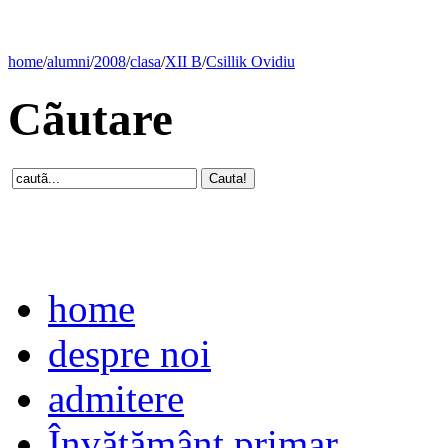
home
/
alumni
/
2008
/
clasa
/
XII B
/
Csillik Ovidiu
Cãutare
home
despre noi
admitere
Învăţământ primar