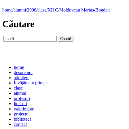
home
/
alumni
/
2008
/
clasa
/
XII C
/
Moldovean Marius-Bogdan
Cãutare
home
despre noi
admitere
Învăţământ primar
clase
alumni
profesori
link-uri
galerie foto
proiecte
bibliotecă
contact