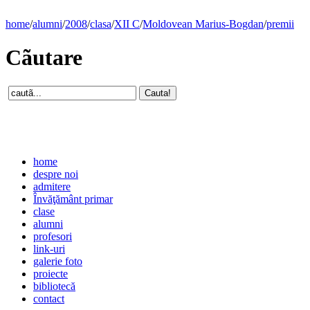
home
/
alumni
/
2008
/
clasa
/
XII C
/
Moldovean Marius-Bogdan
/
premii
Cãutare
home
despre noi
admitere
Învăţământ primar
clase
alumni
profesori
link-uri
galerie foto
proiecte
bibliotecă
contact