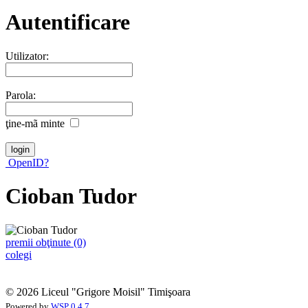
Autentificare
Utilizator:
Parola:
ţine-mã minte
OpenID?
Cioban Tudor
premii obţinute (0)
colegi
© 2026 Liceul "Grigore Moisil" Timişoara
Powered by
WSP 0.4.7