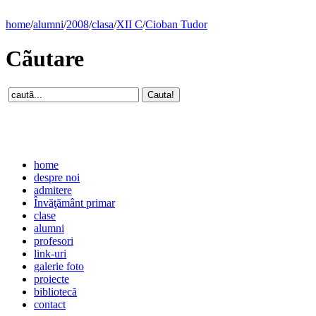
home
/
alumni
/
2008
/
clasa
/
XII C
/
Cioban Tudor
Cãutare
home
despre noi
admitere
Învăţământ primar
clase
alumni
profesori
link-uri
galerie foto
proiecte
bibliotecă
contact