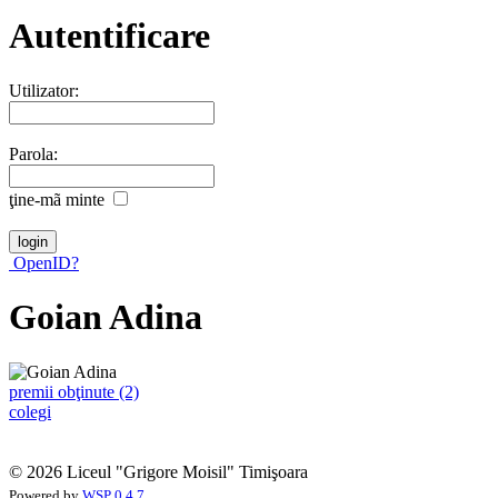
Autentificare
Utilizator:
Parola:
ţine-mã minte
OpenID?
Goian Adina
premii obţinute (2)
colegi
© 2026 Liceul "Grigore Moisil" Timişoara
Powered by
WSP 0.4.7