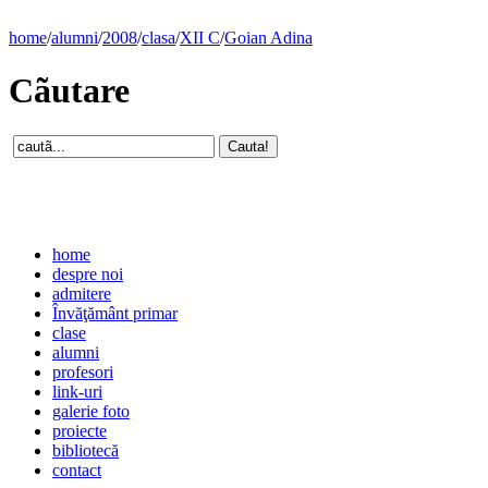
home
/
alumni
/
2008
/
clasa
/
XII C
/
Goian Adina
Cãutare
home
despre noi
admitere
Învăţământ primar
clase
alumni
profesori
link-uri
galerie foto
proiecte
bibliotecă
contact